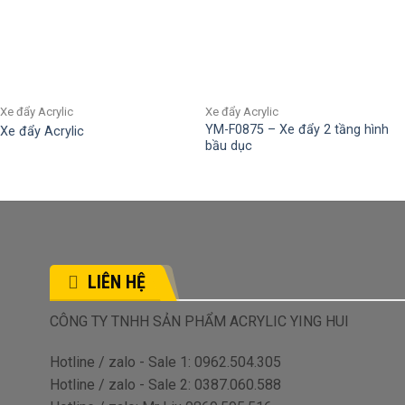
Xe đẩy Acrylic
Xe đẩy Acrylic
YM-F0875 – Xe đẩy 2 tầng hình
Xe đẩy Acrylic
bầu dục
LIÊN HỆ
CÔNG TY TNHH SẢN PHẨM ACRYLIC YING HUI
Hotline / zalo - Sale 1: 0962.504.305
Hotline / zalo - Sale 2: 0387.060.588