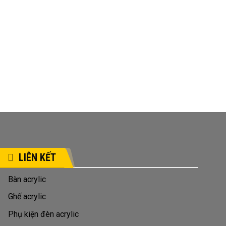
LIÊN KẾT
Bàn acrylic
Ghế acrylic
Phụ kiện đèn acrylic