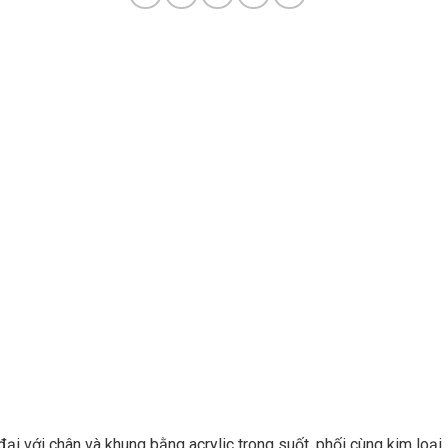
đại với chân và khung bằng acrylic trong suốt, phối cùng kim loại