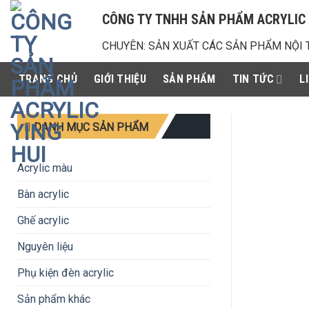
Chuyển
CÔNG TY TNHH SẢN PHẨM ACRYLIC 
đến
nội
CHUYÊN: SẢN XUẤT CÁC SẢN PHẨM NỘI 
dung
TRANG CHỦ
GIỚI THIỆU
SẢN PHẨM
TIN TỨC
L
DANH MỤC SẢN PHẨM
Acrylic màu
Bàn acrylic
Ghế acrylic
Nguyên liệu
Phụ kiện đèn acrylic
Sản phẩm khác