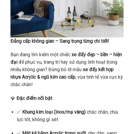
Đẳng cấp không gian – Sang trọng từng chi tiết!
Bạn đang tìm kiếm một chiếc
xe đẩy đẹp – bền – hiện
đại
để phục vụ, trang trí hay sử dụng linh hoạt trong
nhiều không gian? Đừng bỏ lỡ mẫu
xe đẩy kết hợp
nhựa Acrylic & ngũ kim cao cấp
, vừa tinh tế vừa cực kỳ
chắc chắn!
💎
Đặc điểm nổi bật
:
✅
Khung kim loại (Inox/mạ vàng)
chắc chắn, chịu
lực tốt, không gỉ sét
✅
Mặt kệ bằng Acrylic trong suốt
, dày dặn, sang