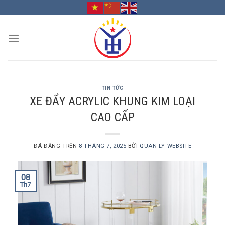
Chuyển
đến
nội
dung
TIN TỨC
XE ĐẨY ACRYLIC KHUNG KIM LOẠI
CAO CẤP
ĐÃ ĐĂNG TRÊN
8 THÁNG 7, 2025
BỞI
QUAN LY WEBSITE
08
Th7